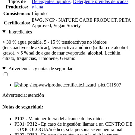
Tipos de
Detergentes líquidos
,
Detergente prendas delicadas
Productos:
y lana
Consistencia:
Líquido
EWG, NCP - NATURE CARE PRODUCT, PETA
Certificados:
Approved, Vegan Society
Ingredientes
> 30 % agua potable, 5 - 15 % tensioactivos no iónicos
(tensioactivos de azúcar), tensioactivo aniónico (sulfato de alcohol
graso), < 5 % sal de agua de mar evaporada,
alcohol
, Lecithin,
citrato, fragancias, Limonene, Geraniol
Advertencias y notas de seguridad
Advertencia: atención
Notas de seguridad:
P102 - Mantener fuera del alcance de los niños.
P301+P312 - En caso de ingestión: llamar a un CENTRO DE
TOXICOLOGÍA/médico, si la persona se encuentra mal.
P302+P352 - En caso de contacto con la piel: lavar con