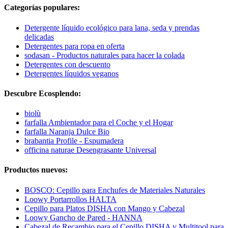
Categorías populares:
Detergente líquido ecológico para lana, seda y prendas
delicadas
Detergentes para ropa en oferta
sodasan - Productos naturales para hacer la colada
Detergentes con descuento
Detergentes líquidos veganos
Descubre Ecosplendo:
biolù
farfalla Ambientador para el Coche y el Hogar
farfalla Naranja Dulce Bio
brabantia Profile - Espumadera
officina naturae Desengrasante Universal
Productos nuevos:
BOSCO: Cepillo para Enchufes de Materiales Naturales
Loowy Portarrollos HALTA
Cepillo para Platos DISHA con Mango y Cabezal
Loowy Gancho de Pared - HANNA
Cabezal de Recambio para el Cepillo DISHA y Multitool para