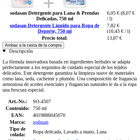
sodasan Detergente para Lana & Prendas
6,05 €
(8,07 €
Delicadas, 750 ml
/ l)
sodasan Detergente Líquido para Ropa de
7,82 €
Deporte, 750 ml
(10,43 € / l)
Precio total:
13,87 €
Ambas a la cesta de la compra
Descripción
La fórmula innovadora basada en ingredientes herbales se adapta
perfectamente a los requisitos de cuidado especial de los tejidos
delicados. Este detergente garantiza la limpieza suave de materiales
como lana, seda, cachemir y plumón. Una composición de fragancia
armoniosa de aceites esenciales y fragancias naturales le da a la ropa
una frescura especial.
Art.-Nr.:
SO-4507
Contenido:
750 ml
EAN:
4019886045070
Marca:
sodasan
Tipo de
Ropa delicada, Lavado a mano, Lana
colada: