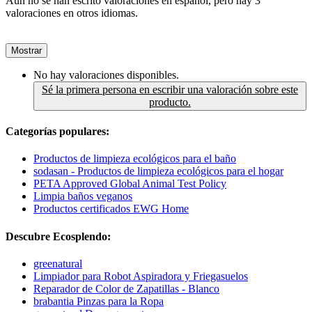
Aún no se han escrito valoraciones en español, pero hay 3
valoraciones en otros idiomas.
Mostrar
No hay valoraciones disponibles.
Sé la primera persona en escribir una valoración sobre este
producto.
Categorías populares:
Productos de limpieza ecológicos para el baño
sodasan - Productos de limpieza ecológicos para el hogar
PETA Approved Global Animal Test Policy
Limpia baños veganos
Productos certificados EWG Home
Descubre Ecosplendo:
greenatural
Limpiador para Robot Aspiradora y Friegasuelos
Reparador de Color de Zapatillas - Blanco
brabantia Pinzas para la Ropa