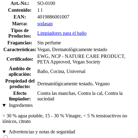
Art.-Nr.:
SO-0100
Contenido:
1 l
EAN:
4019886001007
Marca:
sodasan
Tipos de
Limpiadores para el baño
Productos:
Fragancias:
Sin perfume
Características:
Vegan, Dermatológicamente testado
EWG, NCP - NATURE CARE PRODUCT,
Certificados:
PETA Approved, Vegan Society
Ámbito de
Baño, Cocina, Universal
aplicación:
Propiedad del
Dermatológicamente testado, Vegano
producto:
Efecto
Contra las manchas, Contra la cal, Contra la
limpiador:
suciedad
Ingredientes
> 30 % agua potable, 15 - 30 % Vinagre, < 5 % tensioactivos no
iónicos, citrato
Advertencias y notas de seguridad