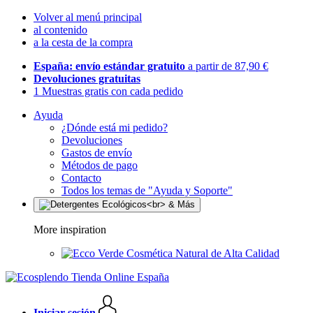
Volver al menú principal
al contenido
a la cesta de la compra
España: envío estándar gratuito
a partir de 87,90 €
Devoluciones gratuitas
1 Muestras gratis con cada pedido
Ayuda
¿Dónde está mi pedido?
Devoluciones
Gastos de envío
Métodos de pago
Contacto
Todos los temas de "Ayuda y Soporte"
More inspiration
Cosmética Natural de Alta Calidad
Iniciar sesión