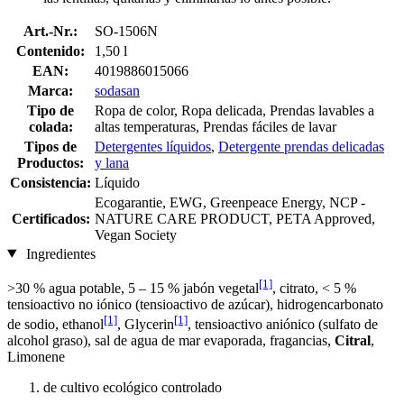
Art.-Nr.:
SO-1506N
Contenido:
1,50 l
EAN:
4019886015066
Marca:
sodasan
Tipo de
Ropa de color, Ropa delicada, Prendas lavables a
colada:
altas temperaturas, Prendas fáciles de lavar
Tipos de
Detergentes líquidos
,
Detergente prendas delicadas
Productos:
y lana
Consistencia:
Líquido
Ecogarantie, EWG, Greenpeace Energy, NCP -
Certificados:
NATURE CARE PRODUCT, PETA Approved,
Vegan Society
Ingredientes
[1]
>30 % agua potable, 5 – 15 % jabón vegetal
, citrato, < 5 %
tensioactivo no iónico (tensioactivo de azúcar), hidrogencarbonato
[1]
[1]
de sodio, ethanol
, Glycerin
, tensioactivo aniónico (sulfato de
alcohol graso), sal de agua de mar evaporada, fragancias,
Citral
,
Limonene
de cultivo ecológico controlado