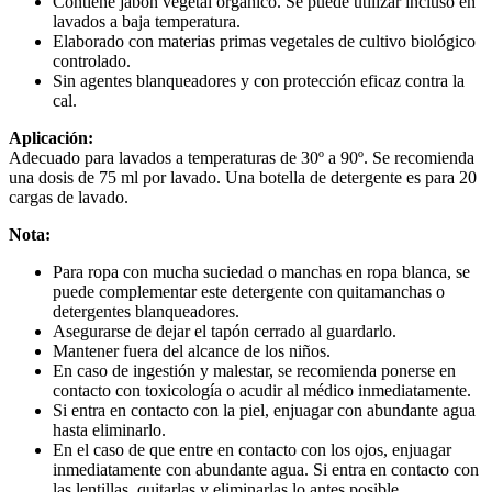
Contiene jabón vegetal orgánico. Se puede utilizar incluso en
lavados a baja temperatura.
Elaborado con materias primas vegetales de cultivo biológico
controlado.
Sin agentes blanqueadores y con protección eficaz contra la
cal.
Aplicación:
Adecuado para lavados a temperaturas de 30º a 90º. Se recomienda
una dosis de 75 ml por lavado. Una botella de detergente es para 20
cargas de lavado.
Nota:
Para ropa con mucha suciedad o manchas en ropa blanca, se
puede complementar este detergente con quitamanchas o
detergentes blanqueadores.
Asegurarse de dejar el tapón cerrado al guardarlo.
Mantener fuera del alcance de los niños.
En caso de ingestión y malestar, se recomienda ponerse en
contacto con toxicología o acudir al médico inmediatamente.
Si entra en contacto con la piel, enjuagar con abundante agua
hasta eliminarlo.
En el caso de que entre en contacto con los ojos, enjuagar
inmediatamente con abundante agua. Si entra en contacto con
las lentillas, quitarlas y eliminarlas lo antes posible.