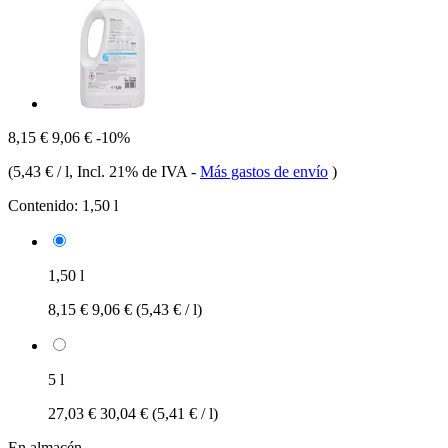
8,15 €
9,06 €
-10%
(
5,43 € / l
, Incl. 21% de IVA
-
Más gastos de envío
)
Contenido:
1,50 l
1,50 l
8,15 €
9,06 €
(5,43 € / l)
5 l
27,03 €
30,04 €
(5,41 € / l)
En almacén