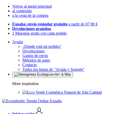
Volver al menú principal
al contenido
a la cesta de la compra
España: envío estándar gratuito
a partir de 87,90 €
Devoluciones gratuitas
1 Muestras gratis con cada pedido
Ayuda
¿Dónde está mi pedido?
Devoluciones
Gastos de envío
Métodos de pago
Contacto
Todos los temas de "Ayuda y Soporte"
More inspiration
Cosmética Natural de Alta Calidad
Iniciar sesión