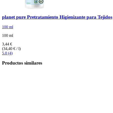
planet pure
Pretratamiento Higienizante para Tejidos
100 ml
100 ml
3,44 €
(34,40 € / l)
5.0 (4)
Productos similares