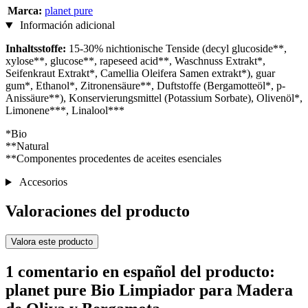
Marca:
planet pure
Información adicional
Inhaltsstoffe:
15-30% nichtionische Tenside (decyl glucoside**,
xylose**, glucose**, rapeseed acid**, Waschnuss Extrakt*,
Seifenkraut Extrakt*, Camellia Oleifera Samen extrakt*), guar
gum*, Ethanol*, Zitronensäure**, Duftstoffe (Bergamotteöl*, p-
Anissäure**), Konservierungsmittel (Potassium Sorbate), Olivenöl*,
Limonene***, Linalool***
*Bio
**Natural
**Componentes procedentes de aceites esenciales
Accesorios
Valoraciones del producto
Valora este producto
1 comentario en español del producto:
planet pure Bio Limpiador para Madera