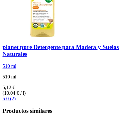
planet pure
Detergente para Madera y Suelos
Naturales
510 ml
510 ml
5,12 €
(10,04 € / l)
5.0 (2)
Productos similares