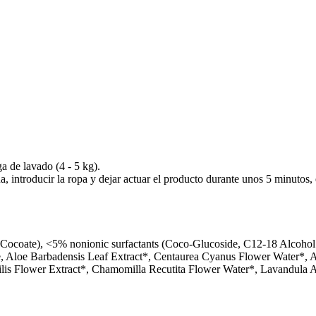
a de lavado (4 - 5 kg).
ua, introducir la ropa y dejar actuar el producto durante unos 5 minutos,
 Cocoate), <5% nonionic surfactants (Сoco-Glucoside, C12-18 Alcohol 
tate, Aloe Barbadensis Leaf Extract*, Centaurea Cyanus Flower Water*,
ilis Flower Extract*, Chamomilla Recutita Flower Water*, Lavandula 