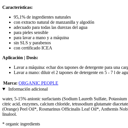
Características:
95,1% de ingredientes naturales
con extracto natural de manzanilla y algodón
adecuado para todas las durezas del agua
para pieles sensible
para lavar a mano y a máquina
sin SLS y parabenos
con certificado ICEA
Aplicación | Dosis:
Lavar a máquina: echar dos tapones de detergente para una carg
Lavar a mano: diluir el 2 tapones de detergente en 5 - 7 l de ag
Marca:
ORGANIC PEOPLE
Información adicional
water, 5-15% anionic surfactants (Sodium Laureth Sulfate, Potassium
citric acid, enzymes, calcium chloride, tetrasodium glutamate diace
(Orange) Peel Oil*, Rosmarinus Officinalis Leaf Oil*, Anthemis Nob
linalool.
* organic ingredients