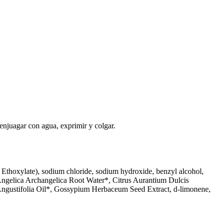
 enjuagar con agua, exprimir y colgar.
Ethoxylate), sodium chloride, sodium hydroxide, benzyl alcohol,
 Angelica Archangelica Root Water*, Citrus Aurantium Dulcis
Angustifolia Oil*, Gossypium Herbaceum Seed Extract, d-limonene,