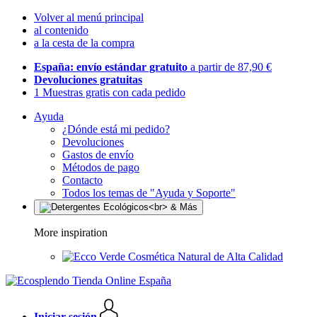
Volver al menú principal
al contenido
a la cesta de la compra
España: envío estándar gratuito
a partir de 87,90 €
Devoluciones gratuitas
1 Muestras gratis con cada pedido
Ayuda
¿Dónde está mi pedido?
Devoluciones
Gastos de envío
Métodos de pago
Contacto
Todos los temas de "Ayuda y Soporte"
More inspiration
Cosmética Natural de Alta Calidad
Iniciar sesión