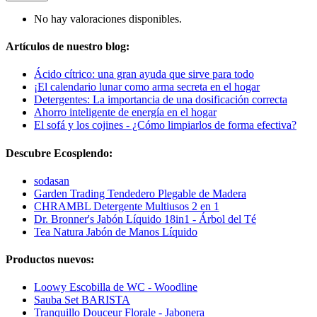
No hay valoraciones disponibles.
Artículos de nuestro blog:
Ácido cítrico: una gran ayuda que sirve para todo
¡El calendario lunar como arma secreta en el hogar
Detergentes: La importancia de una dosificación correcta
Ahorro inteligente de energía en el hogar
El sofá y los cojines - ¿Cómo limpiarlos de forma efectiva?
Descubre Ecosplendo:
sodasan
Garden Trading Tendedero Plegable de Madera
CHRAMBL Detergente Multiusos 2 en 1
Dr. Bronner's Jabón Líquido 18in1 - Árbol del Té
Tea Natura Jabón de Manos Líquido
Productos nuevos:
Loowy Escobilla de WC - Woodline
Sauba Set BARISTA
Tranquillo Douceur Florale - Jabonera