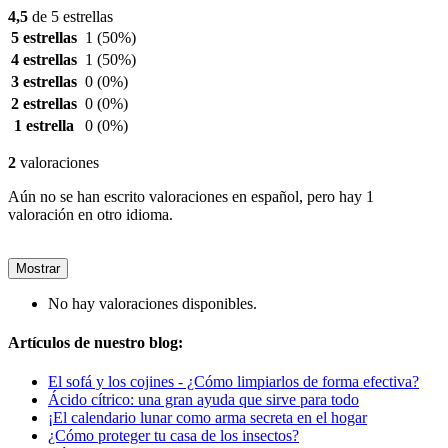
4,5
de 5 estrellas
5 estrellas
1
(50%)
4 estrellas
1
(50%)
3 estrellas
0
(0%)
2 estrellas
0
(0%)
1 estrella
0
(0%)
2
valoraciones
Aún no se han escrito valoraciones en español, pero hay 1
valoración en otro idioma.
Mostrar
No hay valoraciones disponibles.
Artículos de nuestro blog:
El sofá y los cojines - ¿Cómo limpiarlos de forma efectiva?
Ácido cítrico: una gran ayuda que sirve para todo
¡El calendario lunar como arma secreta en el hogar
¿Cómo proteger tu casa de los insectos?