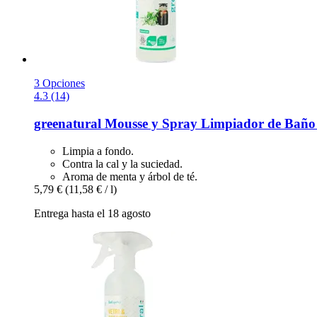
3 Opciones
4.3 (14)
greenatural
Mousse y Spray Limpiador de Baño 
Limpia a fondo.
Contra la cal y la suciedad.
Aroma de menta y árbol de té.
5,79 €
(11,58 € / l)
Entrega hasta el 18 agosto