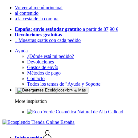
Volver al menú principal
al contenido
a la cesta de la compra
España: envío estándar gratuito
a partir de 87,90 €
Devoluciones gratuitas
1 Muestras gratis con cada pedido
Ayuda
¿Dónde está mi pedido?
Devoluciones
Gastos de envío
Métodos de pago
Contacto
Todos los temas de "Ayuda y Soporte"
More inspiration
Cosmética Natural de Alta Calidad
Iniciar sesión