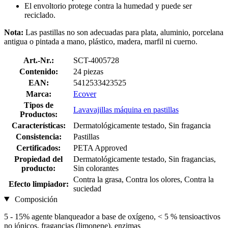
El envoltorio protege contra la humedad y puede ser
reciclado.
Nota:
Las pastillas no son adecuadas para plata, aluminio, porcelana
antigua o pintada a mano, plástico, madera, marfil ni cuerno.
Art.-Nr.:
SCT-4005728
Contenido:
24 piezas
EAN:
5412533423525
Marca:
Ecover
Tipos de
Lavavajillas máquina en pastillas
Productos:
Características:
Dermatológicamente testado, Sin fragancia
Consistencia:
Pastillas
Certificados:
PETA Approved
Propiedad del
Dermatológicamente testado, Sin fragancias,
producto:
Sin colorantes
Contra la grasa, Contra los olores, Contra la
Efecto limpiador:
suciedad
Composición
5 - 15% agente blanqueador a base de oxígeno, < 5 % tensioactivos
no iónicos, fragancias (limonene), enzimas