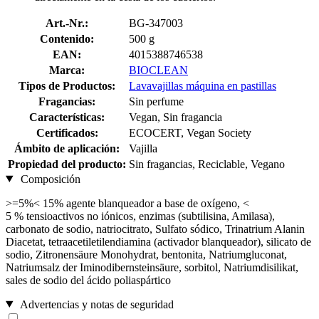
Art.-Nr.:
BG-347003
Contenido:
500 g
EAN:
4015388746538
Marca:
BIOCLEAN
Tipos de Productos:
Lavavajillas máquina en pastillas
Fragancias:
Sin perfume
Características:
Vegan, Sin fragancia
Certificados:
ECOCERT, Vegan Society
Ámbito de aplicación:
Vajilla
Propiedad del producto:
Sin fragancias, Reciclable, Vegano
Composición
>=5%< 15% agente blanqueador a base de oxígeno, <
5 % tensioactivos no iónicos, enzimas (subtilisina, Amilasa),
carbonato de sodio, natriocitrato, Sulfato sódico, Trinatrium Alanin
Diacetat, tetraacetiletilendiamina (activador blanqueador), silicato de
sodio, Zitronensäure Monohydrat, bentonita, Natriumgluconat,
Natriumsalz der Iminodibernsteinsäure, sorbitol, Natriumdisilikat,
sales de sodio del ácido poliaspártico
Advertencias y notas de seguridad