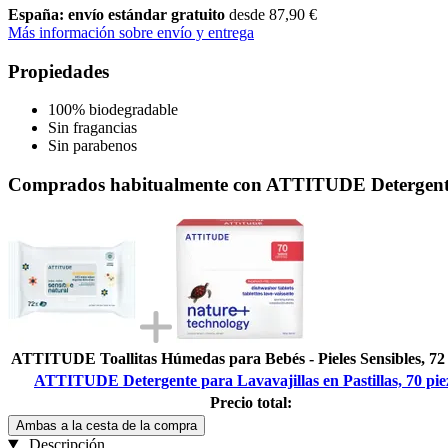
España: envío estándar gratuito
desde 87,90 €
Más información sobre envío y entrega
Propiedades
100% biodegradable
Sin fragancias
Sin parabenos
Comprados habitualmente con ATTITUDE Detergente pa
ATTITUDE Toallitas Húmedas para Bebés - Pieles Sensibles, 72 
ATTITUDE Detergente para Lavavajillas en Pastillas, 70 pie
Precio total:
Ambas a la cesta de la compra
Descripción