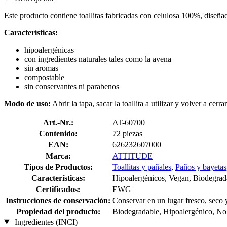
Este producto contiene toallitas fabricadas con celulosa 100%, diseña
Características:
hipoalergénicas
con ingredientes naturales tales como la avena
sin aromas
compostable
sin conservantes ni parabenos
Modo de uso:
Abrir la tapa, sacar la toallita a utilizar y volver a cer
Art.-Nr.:
AT-60700
Contenido:
72 piezas
EAN:
626232607000
Marca:
ATTITUDE
Tipos de Productos:
Toallitas y pañales
,
Paños y bayetas
Características:
Hipoalergénicos, Vegan, Biodegrad
Certificados:
EWG
Instrucciones de conservación:
Conservar en un lugar fresco, seco 
Propiedad del producto:
Biodegradable, Hipoalergénico, N
Ingredientes (INCI)