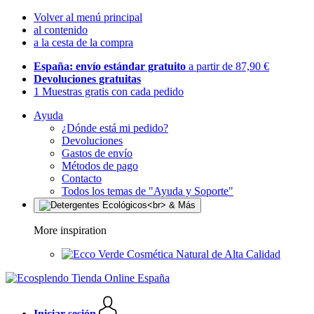
Volver al menú principal
al contenido
a la cesta de la compra
España: envío estándar gratuito
a partir de 87,90 €
Devoluciones gratuitas
1 Muestras gratis con cada pedido
Ayuda
¿Dónde está mi pedido?
Devoluciones
Gastos de envío
Métodos de pago
Contacto
Todos los temas de "Ayuda y Soporte"
More inspiration
Cosmética Natural de Alta Calidad
Iniciar sesión