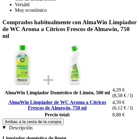
Versátil
Muy económico
Comprados habitualmente con AlmaWin Limpiador
de WC Aroma a Cítricos Frescos de Almawin, 750
ml
4,29 €
AlmaWin Limpiador Doméstico de Limón, 500 ml
(8,58 € / l)
AlmaWin Limpiador de WC Aroma a Cítricos
4,59 €
Frescos de Almawin, 750 ml
(6,12 € / l)
Precio total:
8,88 €
Ambas a la cesta de la compra
Descripción
Limpiador doméstico de limón