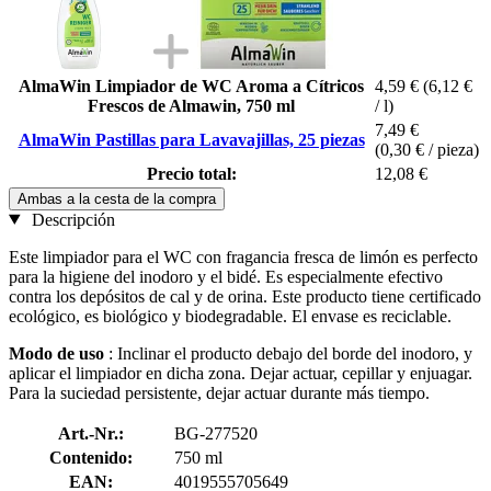
AlmaWin Limpiador de WC Aroma a Cítricos
4,59 €
(6,12 €
Frescos de Almawin, 750 ml
/ l)
7,49 €
AlmaWin Pastillas para Lavavajillas, 25 piezas
(0,30 € / pieza)
Precio total:
12,08 €
Ambas a la cesta de la compra
Descripción
Este limpiador para el WC con fragancia fresca de limón es perfecto
para la higiene del inodoro y el bidé. Es especialmente efectivo
contra los depósitos de cal y de orina. Este producto tiene certificado
ecológico, es biológico y biodegradable. El envase es reciclable.
Modo de uso
: Inclinar el producto debajo del borde del inodoro, y
aplicar el limpiador en dicha zona. Dejar actuar, cepillar y enjuagar.
Para la suciedad persistente, dejar actuar durante más tiempo.
Art.-Nr.:
BG-277520
Contenido:
750 ml
EAN:
4019555705649