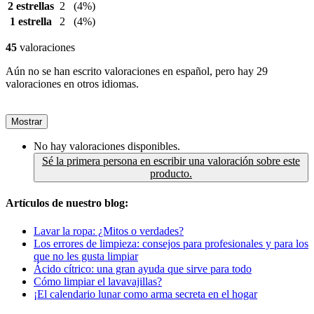
2 estrellas
2
(4%)
1 estrella
2
(4%)
45
valoraciones
Aún no se han escrito valoraciones en español, pero hay 29
valoraciones en otros idiomas.
Mostrar
No hay valoraciones disponibles.
Sé la primera persona en escribir una valoración sobre este
producto.
Artículos de nuestro blog:
Lavar la ropa: ¿Mitos o verdades?
Los errores de limpieza: consejos para profesionales y para los
que no les gusta limpiar
Ácido cítrico: una gran ayuda que sirve para todo
Cómo limpiar el lavavajillas?
¡El calendario lunar como arma secreta en el hogar