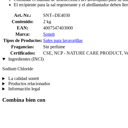
El recipiente para la sal regenerante y el abrillantador deben ll
Art.-Nr.:
SNT--DE4030
Contenido:
2 kg
EAN:
4007547403000
Marca:
Sonett
Tipos de Productos:
Sales para lavavajillas
Fragancias:
Sin perfume
Certificados:
CSE, NCP - NATURE CARE PRODUCT, Veg
Ingredientes (INCI)
Sodium Chloride
La calidad sonett
Productos relacionados
Información legal
Combina bien con