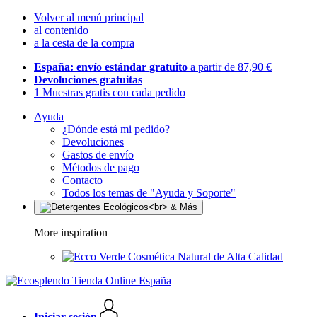
Volver al menú principal
al contenido
a la cesta de la compra
España: envío estándar gratuito
a partir de 87,90 €
Devoluciones gratuitas
1 Muestras gratis con cada pedido
Ayuda
¿Dónde está mi pedido?
Devoluciones
Gastos de envío
Métodos de pago
Contacto
Todos los temas de "Ayuda y Soporte"
More inspiration
Cosmética Natural de Alta Calidad
Iniciar sesión