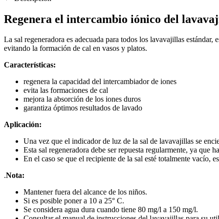
Regenera el intercambio iónico del lavavaj
La sal regeneradora es adecuada para todos los lavavajillas estándar, es 
evitando la formación de cal en vasos y platos.
Características:
regenera la capacidad del intercambiador de iones
evita las formaciones de cal
mejora la absorción de los iones duros
garantiza óptimos resultados de lavado
Aplicación:
Una vez que el indicador de luz de la sal de lavavajillas se enci
Esta sal regeneradora debe ser repuesta regularmente, ya que h
En el caso se que el recipiente de la sal esté totalmente vacío, 
.
Nota:
Mantener fuera del alcance de los niños.
Si es posible poner a 10 a 25° C.
Se considera agua dura cuando tiene 80 mg/l a 150 mg/l.
Consultar el manual de instrucciones del lavavajillas para su uti