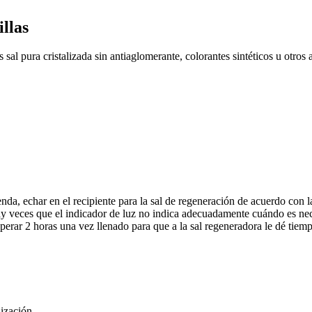
illas
sal pura cristalizada sin antiaglomerante, colorantes sintéticos u otros a
enda, echar en el recipiente para la sal de regeneración de acuerdo con la
ay veces que el indicador de luz no indica adecuadamente cuándo es nece
esperar 2 horas una vez llenado para que a la sal regeneradora le dé tiemp
lización.