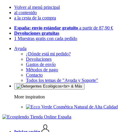
Volver al menú principal
al contenido
a la cesta de la compra
España: envío estándar gratuito
a partir de 87,90 €
Devoluciones gratuitas
1 Muestras gratis con cada pedido
Ayuda
¿Dónde está mi pedido?
Devoluciones
Gastos de envío
Métodos de pago
Contacto
Todos los temas de "Ayuda y Soporte"
More inspiration
Cosmética Natural de Alta Calidad
Iniciar sesión