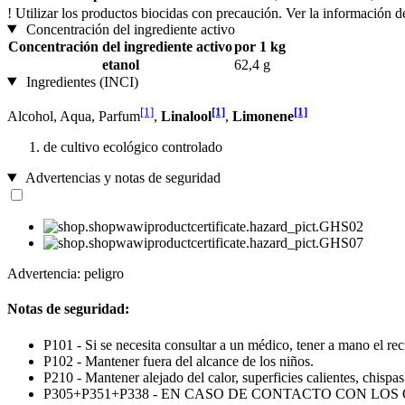
!
Utilizar los productos biocidas con precaución. Ver la información de
Concentración del ingrediente activo
Concentración del ingrediente activo
por 1 kg
etanol
62,4 g
Ingredientes (INCI)
[1]
[1]
[1]
Alcohol, Aqua, Parfum
,
Linalool
,
Limonene
de cultivo ecológico controlado
Advertencias y notas de seguridad
Advertencia: peligro
Notas de seguridad:
P101 - Si se necesita consultar a un médico, tener a mano el reci
P102 - Mantener fuera del alcance de los niños.
P210 - Mantener alejado del calor, superficies calientes, chispa
P305+P351+P338 - EN CASO DE CONTACTO CON LOS OJOS: Enjua