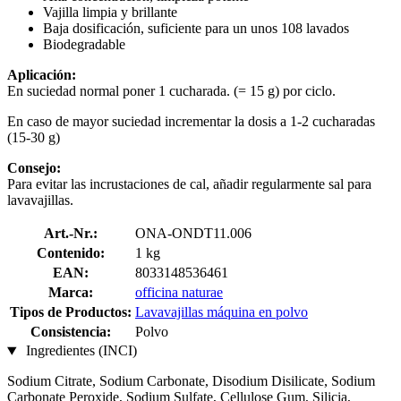
Vajilla limpia y brillante
Baja dosificación, suficiente para un unos 108 lavados
Biodegradable
Aplicación:
En suciedad normal poner 1 cucharada. (= 15 g) por ciclo.
En caso de mayor suciedad incrementar la dosis a 1-2 cucharadas
(15-30 g)
Consejo:
Para evitar las incrustaciones de cal, añadir regularmente sal para
lavavajillas.
Art.-Nr.:
ONA-ONDT11.006
Contenido:
1 kg
EAN:
8033148536461
Marca:
officina naturae
Tipos de Productos:
Lavavajillas máquina en polvo
Consistencia:
Polvo
Ingredientes (INCI)
Sodium Citrate, Sodium Carbonate, Disodium Disilicate, Sodium
Carbonate Peroxide, Sodium Sulfate, Cellulose Gum, Silicia,