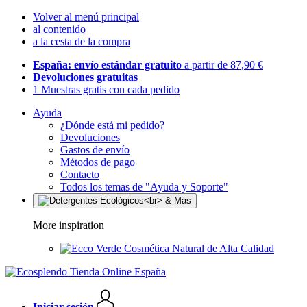
Volver al menú principal
al contenido
a la cesta de la compra
España: envío estándar gratuito
a partir de 87,90 €
Devoluciones gratuitas
1 Muestras gratis con cada pedido
Ayuda
¿Dónde está mi pedido?
Devoluciones
Gastos de envío
Métodos de pago
Contacto
Todos los temas de "Ayuda y Soporte"
More inspiration
Cosmética Natural de Alta Calidad
Iniciar sesión