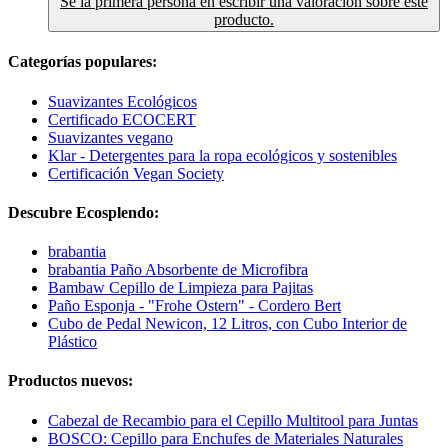
Sé la primera persona en escribir una valoración sobre este
producto.
Categorías populares:
Suavizantes Ecológicos
Certificado ECOCERT
Suavizantes vegano
Klar - Detergentes para la ropa ecológicos y sostenibles
Certificación Vegan Society
Descubre Ecosplendo:
brabantia
brabantia Paño Absorbente de Microfibra
Bambaw Cepillo de Limpieza para Pajitas
Paño Esponja - "Frohe Ostern" - Cordero Bert
Cubo de Pedal Newicon, 12 Litros, con Cubo Interior de
Plástico
Productos nuevos:
Cabezal de Recambio para el Cepillo Multitool para Juntas
BOSCO: Cepillo para Enchufes de Materiales Naturales