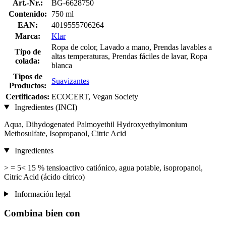
Art.-Nr.:
BG-6628750
Contenido:
750 ml
EAN:
4019555706264
Marca:
Klar
Ropa de color, Lavado a mano, Prendas lavables a
Tipo de
altas temperaturas, Prendas fáciles de lavar, Ropa
colada:
blanca
Tipos de
Suavizantes
Productos:
Certificados:
ECOCERT, Vegan Society
Ingredientes (INCI)
Aqua, Dihydogenated Palmoyethil Hydroxyethylmonium
Methosulfate, Isopropanol, Citric Acid
Ingredientes
> = 5< 15 % tensioactivo catiónico, agua potable, isopropanol,
Citric Acid (ácido cítrico)
Información legal
Combina bien con