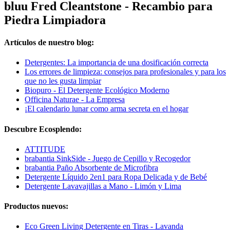
bluu Fred Cleantstone - Recambio para
Piedra Limpiadora
Artículos de nuestro blog:
Detergentes: La importancia de una dosificación correcta
Los errores de limpieza: consejos para profesionales y para los
que no les gusta limpiar
Biopuro - El Detergente Ecológico Moderno
Officina Naturae - La Empresa
¡El calendario lunar como arma secreta en el hogar
Descubre Ecosplendo:
ATTITUDE
brabantia SinkSide - Juego de Cepillo y Recogedor
brabantia Paño Absorbente de Microfibra
Detergente Líquido 2en1 para Ropa Delicada y de Bebé
Detergente Lavavajillas a Mano - Limón y Lima
Productos nuevos:
Eco Green Living Detergente en Tiras - Lavanda